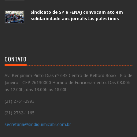
Sindicato de SP e FENAJ convocam ato em
solidariedade aos jornalistas palestinos
CONTATO
Av. Benjamim Pinto Dias nº 643 Centro de Belford Roxo - Rio de
Janeiro - CEP 26130000 Horário de Funcionamento: Das 08:00h
às 12:00h, das 13:00h às 18:00h
(21) 2761-2993
(21) 2762-1165
secretaria@sindiquimicabr.com.br