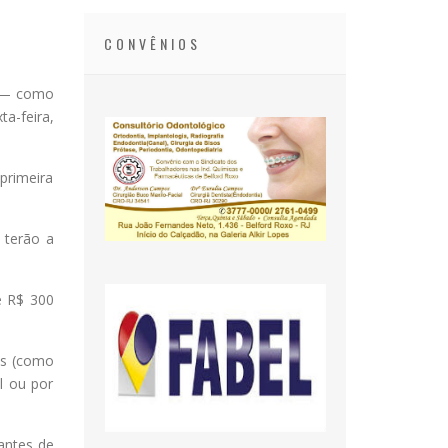
CONVÊNIOS
— como
ta-feira,
 primeira
 terão a
e R$ 300
as (como
l ou por
antes de