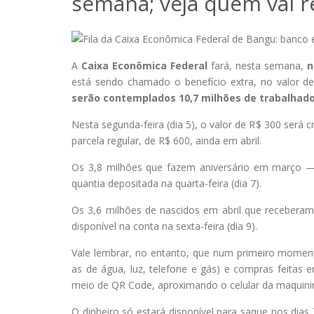
semana; veja quem vai r
A
Caixa Econômica Federal
fará, nesta semana,
n
está sendo chamado o benefício extra, no valor d
serão contemplados 10,7 milhões de trabalhad
Nesta segunda-feira (dia 5), o valor de R$ 300 será 
parcela regular, de R$ 600, ainda em abril.
Os 3,8 milhões que fazem aniversário em março — 
quantia depositada na quarta-feira (dia 7).
Os 3,6 milhões de nascidos em abril que receberam
disponível na conta na sexta-feira (dia 9).
Vale lembrar, no entanto, que num primeiro momen
as de água, luz, telefone e gás) e compras feitas 
meio de QR Code, aproximando o celular da maquini
O dinheiro só estará disponível para saque nos dias