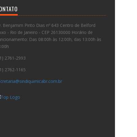
ONTATO
. Benjamim Pinto Dias nº 643 Centro de Belford
xo - Rio de Janeiro - CEP 26130000 Horário de
ncionamento: Das 08:00h às 12:00h, das 13:00h às
8:00h
1) 2761-2993
1) 2762-1165
cretaria@sindiquimicabr.com.br