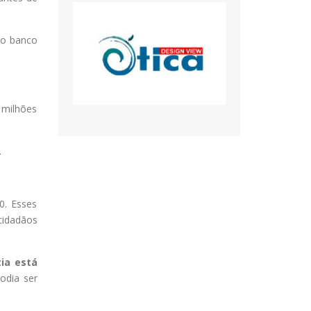
 o banco
 milhões
.
0. Esses
cidadãos
ia está
odia ser