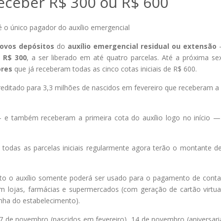
eceber R$ 300 ou R$ 600
ovos depósitos
do
auxílio emergencial residual ou extensão
e
R$ 300
, a ser liberado em até quatro parcelas. Até a próxima sex
ores
que já receberam todas as cinco cotas iniciais de R$ 600.
creditado para 3,3 milhões de nascidos em fevereiro que receberam a
e também receberam a primeira cota do auxílio logo no início —
 todas as parcelas iniciais regularmente agora terão o montante d
to o auxílio somente poderá ser usado para o pagamento de cont
em lojas, farmácias e supermercados (com geração de cartão virtua
nha do estabelecimento).
 7 de novembro (nascidos em fevereiro), 14 de novembro (aniversari