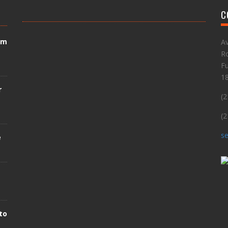
C
em
Av
Ro
Fu
1
r
(2
(2
se
e
to