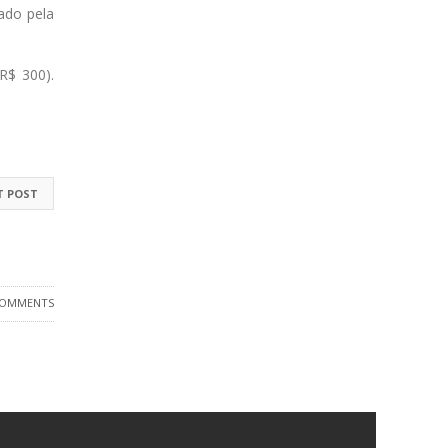
tado pela
R$ 300).
T POST
COMMENTS