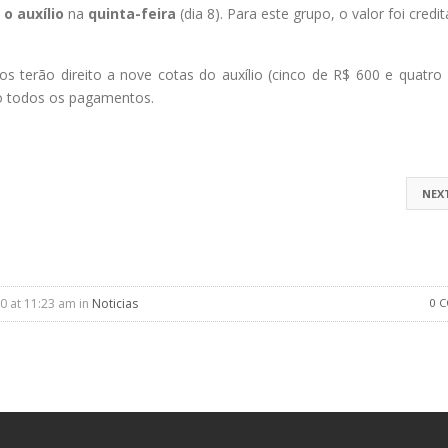
 o auxílio
na
quinta-feira
(dia 8). Para este grupo, o valor foi credi
s terão direito a nove cotas do auxílio (cinco de R$ 600 e quatro 
o todos os pagamentos.
NEX
0 at 11:23 am in
Noticias
0 