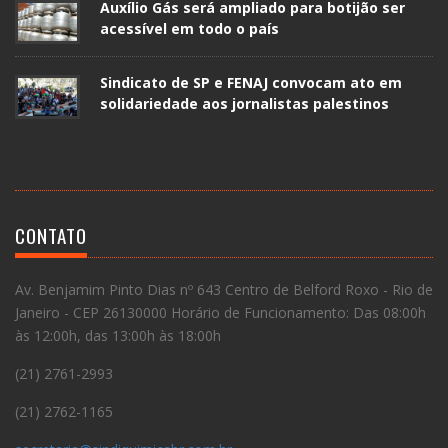
Auxílio Gás será ampliado para botijão ser
acessível em todo o país
Sindicato de SP e FENAJ convocam ato em
solidariedade aos jornalistas palestinos
CONTATO
Av. Benjamim Pinto Dias nº 643 Centro de Belford Roxo - Rio de
Janeiro - CEP 26130000 Horário de Funcionamento: Das 08:00h
às 12:00h, das 13:00h às 18:00h
(21) 2761-2993
(21) 2762-1165