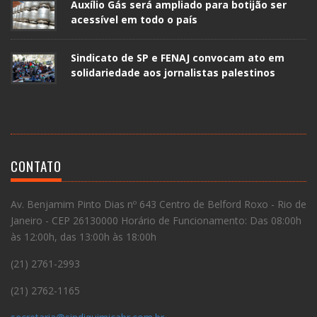
Auxílio Gás será ampliado para botijão ser
acessível em todo o país
Sindicato de SP e FENAJ convocam ato em
solidariedade aos jornalistas palestinos
CONTATO
Av. Benjamim Pinto Dias nº 643 Centro de Belford Roxo - Rio de
Janeiro - CEP 26130000 Horário de Funcionamento: Das 08:00h
às 12:00h, das 13:00h às 18:00h
(21) 2761-2993
(21) 2762-1165