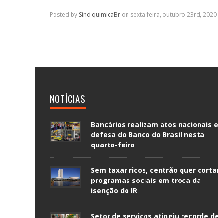
Posted by
SindiquimicaBr
on sexta-feira, outubro 23rd, 2020
NOTÍCIAS
Bancários realizam atos nacionais 
defesa do Banco do Brasil nesta
quarta-feira
Sem taxar ricos, centrão quer corta
programas sociais em troca da
isenção do IR
Setor de serviços atingiu recorde d