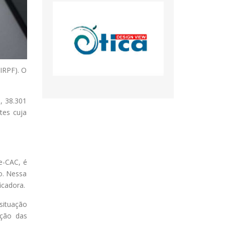
(IRPF). O
, 38.301
tes cuja
 e-CAC, é
o. Nessa
icadora.
situação
ação das