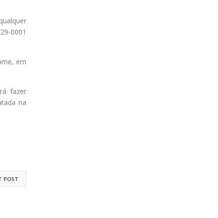
qualquer
729-0001
nome, em
rá fazer
atada na
T POST