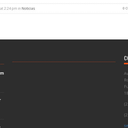
 at 2:24 pm in
Noticias
0 
C
em
Av
Ro
Fu
1
r
(2
(2
se
e