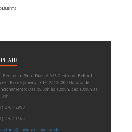
COMMENTS
ONTATO
. Benjamim Pinto Dias nº 643 Centro de Belford
xo - Rio de Janeiro - CEP 26130000 Horário de
ncionamento: Das 08:00h às 12:00h, das 13:00h às
8:00h
1) 2761-2993
1) 2762-1165
cretaria@sindiquimicabr.com.br