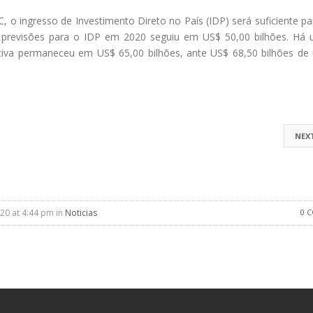
 o ingresso de Investimento Direto no País (IDP) será suficiente pa
as previsões para o IDP em 2020 seguiu em US$ 50,00 bilhões. Há
ativa permaneceu em US$ 65,00 bilhões, ante US$ 68,50 bilhões d
NEX
20 at 4:44 pm in
Noticias
0 