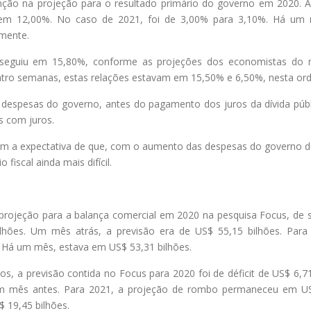
ção na projeção para o resultado primário do governo em 2020. A
iu em 12,00%. No caso de 2021, foi de 3,00% para 3,10%. Há um
mente.
20 seguiu em 15,80%, conforme as projeções dos economistas do
atro semanas, estas relações estavam em 15,50% e 6,50%, nesta or
 e despesas do governo, antes do pagamento dos juros da dívida públ
s com juros.
em a expectativa de que, com o aumento das despesas do governo d
fiscal ainda mais difícil.
projeção para a balança comercial em 2020 na pesquisa Focus, de s
lhões. Um mês atrás, a previsão era de US$ 55,15 bilhões. Para
. Há um mês, estava em US$ 53,31 bilhões.
, a previsão contida no Focus para 2020 foi de déficit de US$ 6,71
 um mês antes. Para 2021, a projeção de rombo permaneceu em U
 19,45 bilhões.