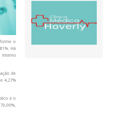
nforme o
,81%. Há
 Interno
ração de
de 4,27%
lico e o
 70,00%,