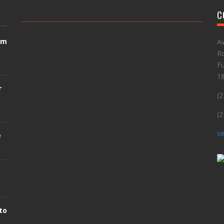
C
em
Av
Ro
Fu
1
r
(2
(2
se
e
to