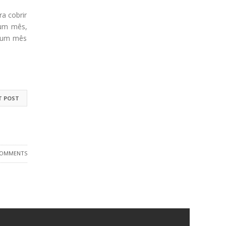
ra cobrir
 um mês,
e um mês
T POST
COMMENTS