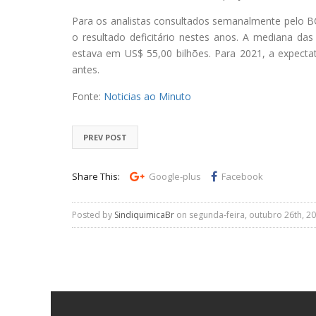
Para os analistas consultados semanalmente pelo BC,
o resultado deficitário nestes anos. A mediana d
estava em US$ 55,00 bilhões. Para 2021, a expect
antes.
Fonte:
Noticias ao Minuto
PREV POST
Share This:
Google-plus
Facebook
Posted by
SindiquimicaBr
on segunda-feira, outubro 26th, 20