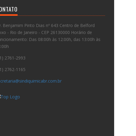
ONTATO
. Benjamim Pinto Dias nº 643 Centro de Belford
xo - Rio de Janeiro - CEP 26130000 Horário de
ncionamento: Das 08:00h às 12:00h, das 13:00h às
8:00h
1) 2761-2993
1) 2762-1165
cretaria@sindiquimicabr.com.br