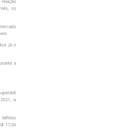
 relação
 mês, os
 mercado
dem.
ica. Já o
urante a
uperávit
 2021, a
 bilhões
S$ 17,00