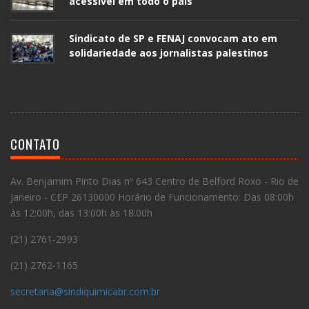
acessível em todo o país
Sindicato de SP e FENAJ convocam ato em
solidariedade aos jornalistas palestinos
CONTATO
Av. Benjamim Pinto Dias nº 643 Centro de Belford Roxo - Rio de
Janeiro - CEP 26130000 Horário de Funcionamento: Das 08:00h
às 12:00h, das 13:00h às 18:00h
(21) 2761-2993
(21) 2762-1165
secretaria@sindiquimicabr.com.br