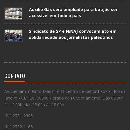
Auxílio Gás será ampliado para botijão ser
acessível em todo o país
Sindicato de SP e FENAJ convocam ato em
solidariedade aos jornalistas palestinos
CONTATO
Av. Benjamim Pinto Dias nº 643 Centro de Belford Roxo - Rio de
Janeiro - CEP 26130000 Horário de Funcionamento: Das 08:00h
às 12:00h, das 13:00h às 18:00h
(21) 2761-2993
(21) 2762-1165