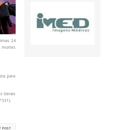
timas 24
7 mortes
sta para
s Gerais
.531).
T POST