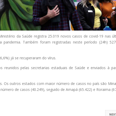
Ministério da Saúde registra 25.019 novos casos de covid-19 nas úl
a pandemia. Também foram registradas neste período (24h) 52
6,6%) já se recuperaram do vírus.
ros reunidos pelas secretarias estaduais de Saúde e enviados à pa
s. Os outros estados com maior número de casos no país são Mina
r número de casos (40.249), seguido de Amapá (65.422) e Roraima (67
NEX