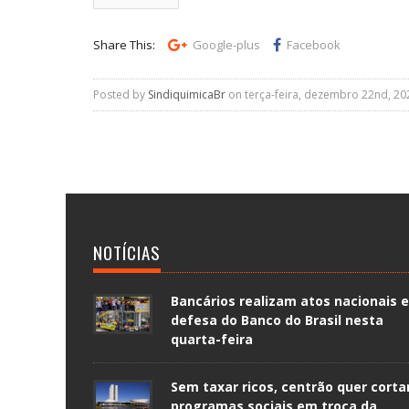
Share This:
Google-plus
Facebook
Posted by
SindiquimicaBr
on terça-feira, dezembro 22nd, 20
NOTÍCIAS
Bancários realizam atos nacionais 
defesa do Banco do Brasil nesta
quarta-feira
Sem taxar ricos, centrão quer corta
programas sociais em troca da