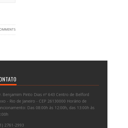
COMMENTS
ONTATO
. Benjamim Pinto Dias nº 643 Centro de Belford
xo - Rio de Janeiro - CEP 26130000 Horário de
ncionamento: Das 08:00h às 12:00h, das 13:00h às
8:00h
1) 2761-2993