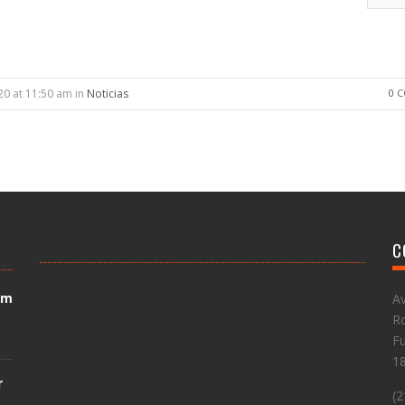
20 at 11:50 am in
Noticias
0 
C
em
Av
Ro
Fu
1
r
(2