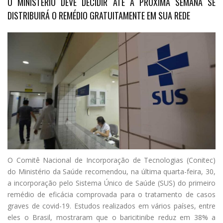
O MINISTÉRIO DEVE DECIDIR ATÉ A PRÓXIMA SEMANA SE
DISTRIBUIRÁ O REMÉDIO GRATUITAMENTE EM SUA REDE
O
Comitê Nacional de Incorporação de Tecnologias (Conitec)
do Ministério da Saúde recomendou, na última quarta-feira, 30,
a incorporação pelo Sistema Único de Saúde (SUS) do primeiro
remédio de eficácia comprovada para o tratamento de casos
graves de covid-19. Estudos realizados em vários países, entre
eles o Brasil, mostraram que o baricitinibe reduz em 38% a