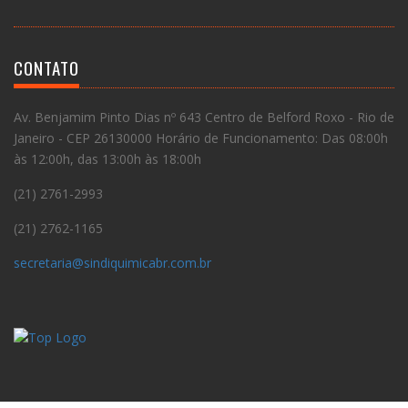
CONTATO
Av. Benjamim Pinto Dias nº 643 Centro de Belford Roxo - Rio de
Janeiro - CEP 26130000 Horário de Funcionamento: Das 08:00h
às 12:00h, das 13:00h às 18:00h
(21) 2761-2993
(21) 2762-1165
secretaria@sindiquimicabr.com.br