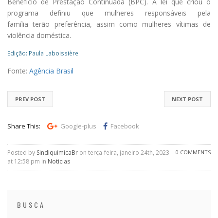
Benefício de Prestação Continuada (BPC). A lei que criou o
programa definiu que mulheres responsáveis pela
família terão preferência, assim como mulheres vítimas de
violência doméstica.
Edição: Paula Laboissière
Fonte:
Agência Brasil
PREV POST
NEXT POST
Share This:
Google-plus
Facebook
Posted by
SindiquimicaBr
on terça-feira, janeiro 24th, 2023
0 COMMENTS
at 12:58 pm in
Noticias
BUSCA