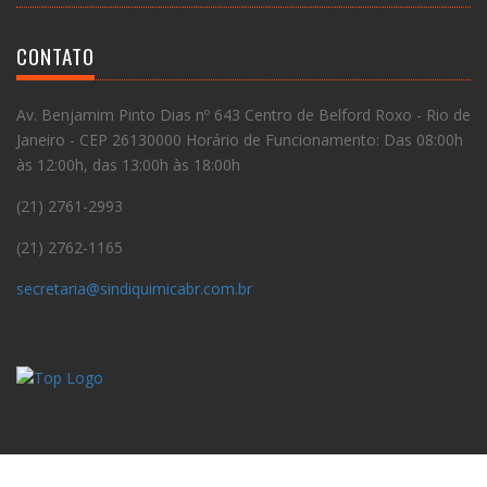
CONTATO
Av. Benjamim Pinto Dias nº 643 Centro de Belford Roxo - Rio de
Janeiro - CEP 26130000 Horário de Funcionamento: Das 08:00h
às 12:00h, das 13:00h às 18:00h
(21) 2761-2993
(21) 2762-1165
secretaria@sindiquimicabr.com.br