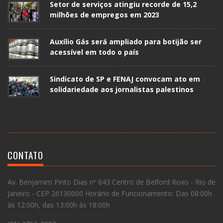
Setor de serviços atingiu recorde de 15,2
milhões de empregos em 2023
Auxílio Gás será ampliado para botijão ser
acessível em todo o país
Sindicato de SP e FENAJ convocam ato em
solidariedade aos jornalistas palestinos
CONTATO
Av. Benjamim Pinto Dias nº 643 Centro de Belford Roxo - Rio de
Janeiro - CEP 26130000 Horário de Funcionamento: Das 08:00h
às 12:00h, das 13:00h às 18:00h