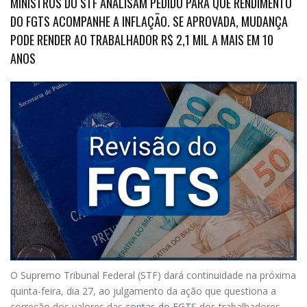
MINISTROS DO STF ANALISAM PEDIDO PARA QUE RENDIMENTO
DO FGTS ACOMPANHE A INFLAÇÃO. SE APROVADA, MUDANÇA
PODE RENDER AO TRABALHADOR R$ 2,1 MIL A MAIS EM 10
ANOS
O Supremo Tribunal Federal (STF) dará continuidade na próxima
quinta-feira, dia 27, ao julgamento da ação que questiona a
correção dos valores das
contas do FGTS
dos trabalhadores.