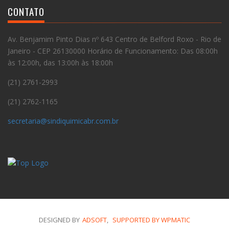
CONTATO
Av. Benjamim Pinto Dias nº 643 Centro de Belford Roxo - Rio de
Janeiro - CEP 26130000 Horário de Funcionamento: Das 08:00h
às 12:00h, das 13:00h às 18:00h
(21) 2761-2993
(21) 2762-1165
secretaria@sindiquimicabr.com.br
DESIGNED BY
ADSOFT
,
SUPPORTED BY WPMATIC