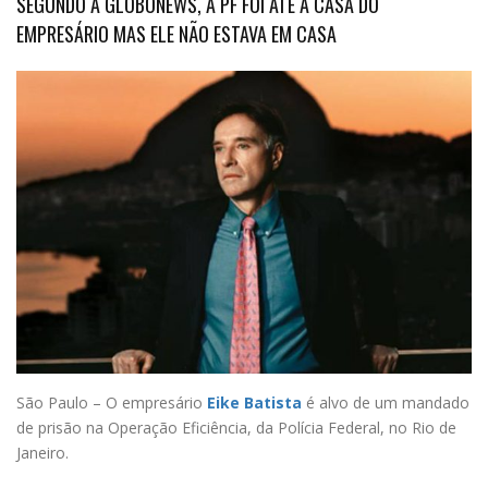
SEGUNDO A GLOBONEWS, A PF FOI ATÉ A CASA DO
EMPRESÁRIO MAS ELE NÃO ESTAVA EM CASA
São Paulo – O empresário
Eike Batista
é alvo de um mandado
de prisão na Operação Eficiência, da Polícia Federal, no Rio de
Janeiro.