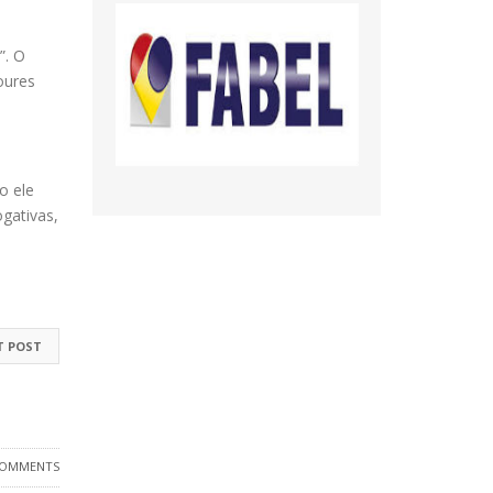
”. O
oures
o ele
gativas,
T POST
COMMENTS