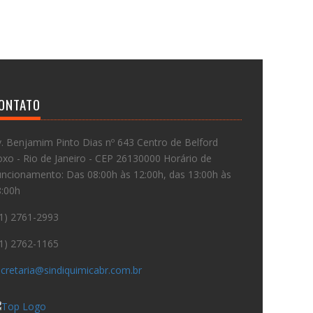
ONTATO
. Benjamim Pinto Dias nº 643 Centro de Belford
xo - Rio de Janeiro - CEP 26130000 Horário de
ncionamento: Das 08:00h às 12:00h, das 13:00h às
8:00h
1) 2761-2993
1) 2762-1165
cretaria@sindiquimicabr.com.br