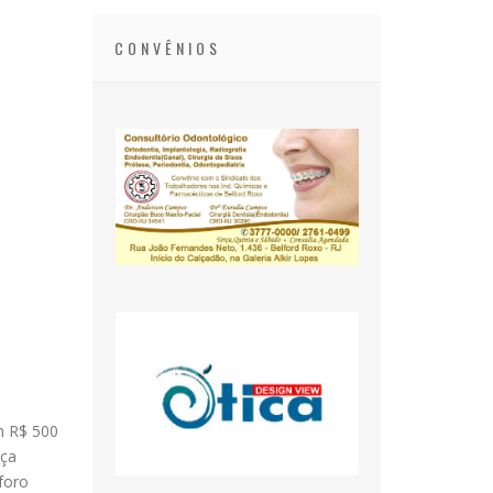
CONVÊNIOS
o
m R$ 500
iça
foro