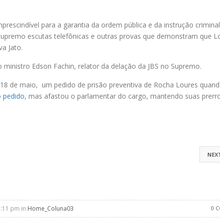
prescindível para a garantia da ordem pública e da instrução criminal
o Supremo escutas telefônicas e outras provas que demonstram que L
a Jato.
o ministro Edson Fachin, relator da delação da JBS no Supremo.
ia 18 de maio, um pedido de prisão preventiva de Rocha Loures quand
o pedido
, mas afastou o parlamentar do cargo, mantendo suas prerro
NEX
1:11 pm in
Home_Coluna03
0 