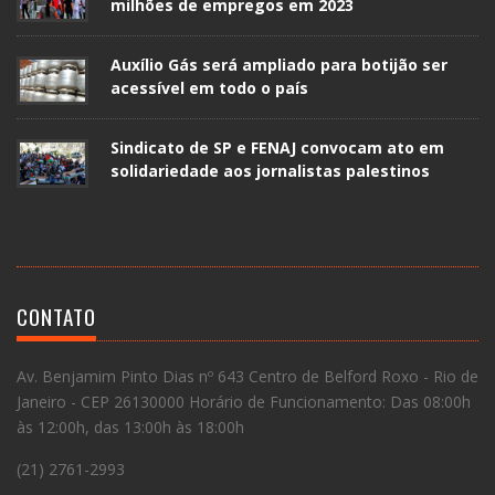
milhões de empregos em 2023
Auxílio Gás será ampliado para botijão ser
acessível em todo o país
Sindicato de SP e FENAJ convocam ato em
solidariedade aos jornalistas palestinos
CONTATO
Av. Benjamim Pinto Dias nº 643 Centro de Belford Roxo - Rio de
Janeiro - CEP 26130000 Horário de Funcionamento: Das 08:00h
às 12:00h, das 13:00h às 18:00h
(21) 2761-2993