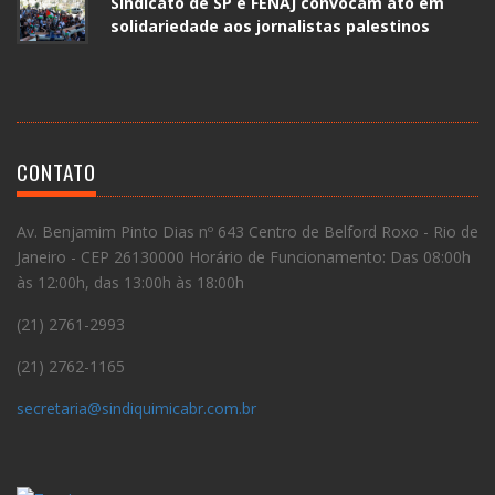
Sindicato de SP e FENAJ convocam ato em
solidariedade aos jornalistas palestinos
CONTATO
Av. Benjamim Pinto Dias nº 643 Centro de Belford Roxo - Rio de
Janeiro - CEP 26130000 Horário de Funcionamento: Das 08:00h
às 12:00h, das 13:00h às 18:00h
(21) 2761-2993
(21) 2762-1165
secretaria@sindiquimicabr.com.br