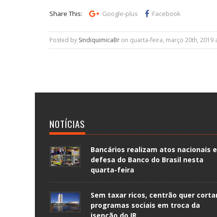
Share This:
Google-plus
Facebook
Posted by
SindiquimicaBr
on quarta-feira, março 20th, 2019 
NOTÍCIAS
Bancários realizam atos nacionais 
defesa do Banco do Brasil nesta
quarta-feira
Sem taxar ricos, centrão quer corta
programas sociais em troca da
isenção do IR