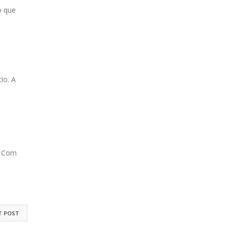
o que
io. A
l. Com
T POST