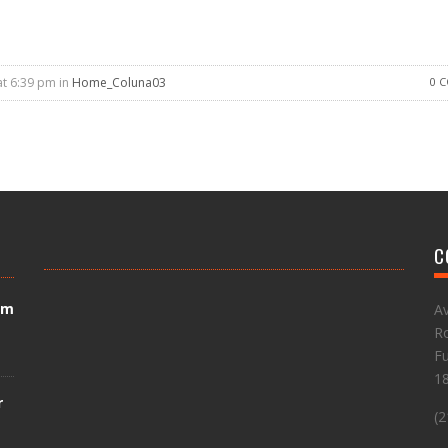
at 6:39 pm in
Home_Coluna03
0 
C
em
Av
Ro
Fu
1
r
(2