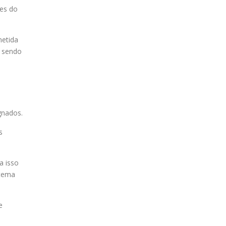
es do
metida
, sendo
gnados.
s
a isso
stema
e