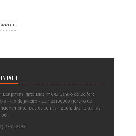
COMMENTS
ONTATO
. Benjamim Pinto Dias nº 643 Centro de Belford
xo - Rio de Janeiro - CEP 26130000 Horário de
ncionamento: Das 08:00h às 12:00h, das 13:00h às
8:00h
1) 2761-2993