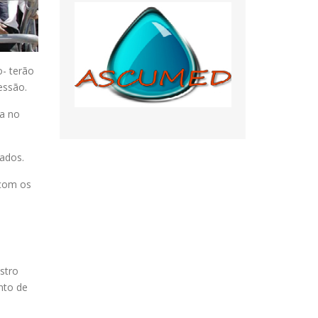
- terão
essão.
ma no
ados.
 com os
stro
ento de