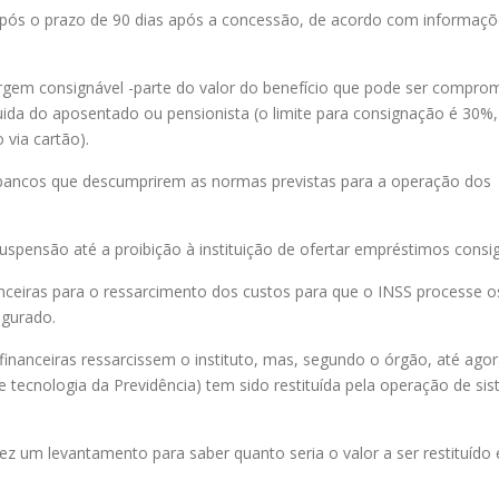
pós o prazo de 90 dias após a concessão, de acordo com informaçõ
gem consignável -parte do valor do benefício que pode ser compro
ida do aposentado ou pensionista (o limite para consignação é 30%
 via cartão).
bancos que descumprirem as normas previstas para a operação dos
uspensão até a proibição à instituição de ofertar empréstimos consi
anceiras para o ressarcimento dos custos para que o INSS processe o
egurado.
 financeiras ressarcissem o instituto, mas, segundo o órgão, até agor
tecnologia da Previdência) tem sido restituída pela operação de si
ez um levantamento para saber quanto seria o valor a ser restituído 