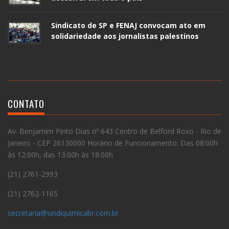
Sindicato de SP e FENAJ convocam ato em
solidariedade aos jornalistas palestinos
CONTATO
Av. Benjamim Pinto Dias nº 643 Centro de Belford Roxo - Rio de
Janeiro - CEP 26130000 Horário de Funcionamento: Das 08:00h
às 12:00h, das 13:00h às 18:00h
(21) 2761-2993
(21) 2762-1165
secretaria@sindiquimicabr.com.br