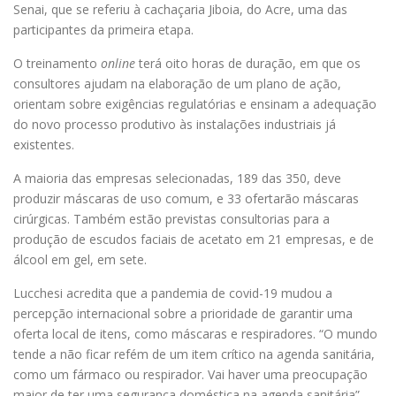
Senai, que se referiu à cachaçaria Jiboia, do Acre, uma das
participantes da primeira etapa.
O treinamento
online
terá oito horas de duração, em que os
consultores ajudam na elaboração de um plano de ação,
orientam sobre exigências regulatórias e ensinam a adequação
do novo processo produtivo às instalações industriais já
existentes.
A maioria das empresas selecionadas, 189 das 350, deve
produzir máscaras de uso comum, e 33 ofertarão máscaras
cirúrgicas. Também estão previstas consultorias para a
produção de escudos faciais de acetato em 21 empresas, e de
álcool em gel, em sete.
Lucchesi acredita que a pandemia de covid-19 mudou a
percepção internacional sobre a prioridade de garantir uma
oferta local de itens, como máscaras e respiradores. “O mundo
tende a não ficar refém de um item crítico na agenda sanitária,
como um fármaco ou respirador. Vai haver uma preocupação
maior de ter uma segurança doméstica na agenda sanitária”.