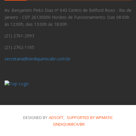
Av. Benjamim Pinto Dias nº 643 Centro de Belford Roxo - Rio de
Janeiro - CEP 26130000 Horário de Funcionamento: Das 08:00h
às 12:00h, das 13:00h às 18:00h
(21) 2761-2993
(21) 2762-1165
secretaria@sindiquimicabr.com.br
DESIGNED BY
ADSOFT
,
SUPPORTED BY WPMATIC
SINDIQUIMICA/BR