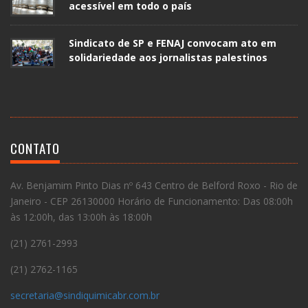
acessível em todo o país
Sindicato de SP e FENAJ convocam ato em
solidariedade aos jornalistas palestinos
CONTATO
Av. Benjamim Pinto Dias nº 643 Centro de Belford Roxo - Rio de
Janeiro - CEP 26130000 Horário de Funcionamento: Das 08:00h
às 12:00h, das 13:00h às 18:00h
(21) 2761-2993
(21) 2762-1165
secretaria@sindiquimicabr.com.br