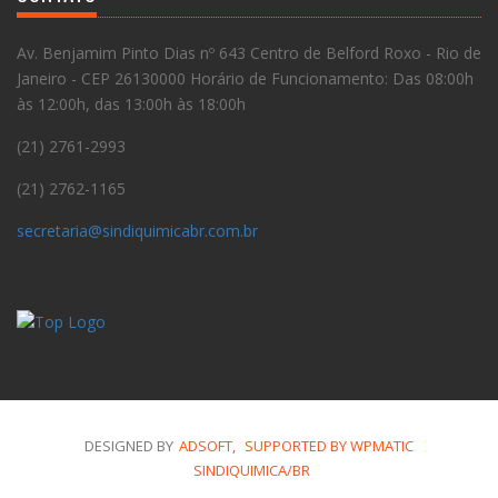
Av. Benjamim Pinto Dias nº 643 Centro de Belford Roxo - Rio de
Janeiro - CEP 26130000 Horário de Funcionamento: Das 08:00h
às 12:00h, das 13:00h às 18:00h
(21) 2761-2993
(21) 2762-1165
secretaria@sindiquimicabr.com.br
DESIGNED BY
ADSOFT
,
SUPPORTED BY WPMATIC
SINDIQUIMICA/BR