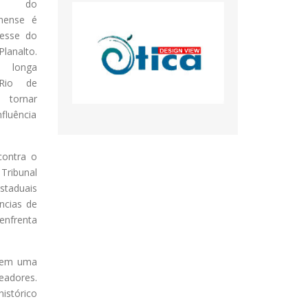
tes do
inense é
resse do
analto.
m longa
 Rio de
e tornar
nfluência
contra o
Tribunal
staduais
ncias de
enfrenta
 tem uma
eadores.
istórico