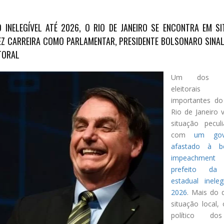
INELEGÍVEL ATÉ 2026, O RIO DE JANEIRO SE ENCONTRA EM S
FEZ CARREIRA COMO PARLAMENTAR, PRESIDENTE BOLSONARO SINAL
TORAL
Um dos co
eleitorai
importantes do
Rio de Janeiro 
situação peculi
com
um gov
afastado à b
impeachment
prefeito da 
estadual ineleg
2026
. Mais do
situação local,
político do