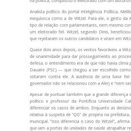
na política, conquistou o eleitorado com um discurs
Analista político do portal Inteligência Política, 
inequívoca como a de Witzel. Para ele, o gesto da
tipo de relação com parlamentares, nem mesmo com
um eleitorado fiel. Witzel, segundo Dinis, beneficio
que rejeitaram os outros candidatos e viram em Witz
Quase dois anos depois, os ventos favoráveis a Witze
de unanimidade para dar prosseguimento ao proce
defesa, o entendimento era de que não havia clima p
Dauaire (PSC) — que chegou a ser escolhido como
votaram contra ele. A ausência de uma base fiel
governador não se relacionou com a Alerj e “nem se
Apesar de pontuar também que a grande diferença entr
político e professor da Pontifícia Universidade 
diferenciar os casos de ambos. Enquanto as denúnci
relativa à suspeita de “QG” de propina na prefeitu
municipal. “Isso diferencia o caso do Witzel”, afirma
que iam a portas de unidades de saúde atrapalhar r