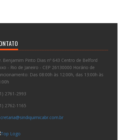
ONTATO
. Benjamim Pinto Dias nº 643 Centro de Belford
xo - Rio de Janeiro - CEP 26130000 Horário de
ncionamento: Das 08:00h às 12:00h, das 13:00h às
8:00h
1) 2761-2993
1) 2762-1165
cretaria@sindiquimicabr.com.br