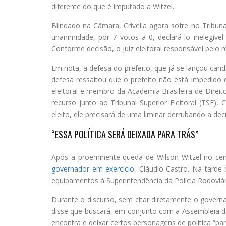
diferente do que é imputado a Witzel.
Blindado na Câmara, Crivella agora sofre no Tribuna
unanimidade, por 7 votos a 0, declará-lo inelegíve
Conforme decisão, o juiz eleitoral responsável pelo 
Em nota, a defesa do prefeito, que já se lançou can
defesa ressaltou que o prefeito não está impedido de
eleitoral e membro da Academia Brasileira de Direito
recurso junto ao Tribunal Superior Eleitoral (TSE), 
eleito, ele precisará de uma liminar derrubando a dec
“ESSA POLÍTICA SERÁ DEIXADA PARA TRÁS”
Após a proeminente queda de Wilson Witzel no cená
governador em exercício
, Cláudio Castro. Na tarde
equipamentos à Superintendência da Polícia Rodoviári
Durante o discurso, sem citar diretamente o gover
disse que buscará, em conjunto com a Assembleia do 
encontra e deixar certos personagens de política “par