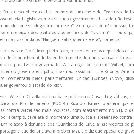
o moralizador e venceu o veterano Eduardo Paes.
Melillo Dinis desconhece o afastamento de um chefe do Executivo de 
 Assembleia Legislativa mostra que o governador afastado não tev
 aqueles que se elegeram com ele. O ex-magistrado não possui, t
u-se da rejeição dos eleitores aos políticos do “sistema” — ou seja
el uma possibilidade. “Ninguém sabia quem ele era”, comenta.
l acabaram. Na última quarta-feira, o clima entre os deputados esta
sso de impeachment. Independentemente do que o acusado falass
olítico para livrar o governador. Até amigos pessoais de Witzel, co
 líder do governo em julho, mas não assumiu —, e Rodrigo Amori
 foi comentada pelos parlamentares. Chicão Bulhões (Novo) dis
quer governou o estado do Rio”.
e Witzel e Crivella está na base política nas Casas Legislativas, o 
Católica do Rio de Janeiro (PUC-RJ) Ricardo Ismael pondera que é
as contra Witzel são mais robustas, com afastamento no STJ, o de C
ra, por exemplo, teve até o momento uma busca e apreensão contra 
. Em relação à denúncia dos “Guardiões do Crivella” (servidores da p
eportagens que denunciavam problemas), ele diz que apesar de grav