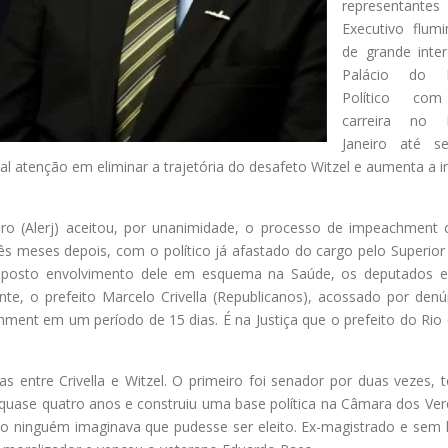
representan
Executivo flum
de grande inte
Palácio do Pl
Político co
carreira no
Janeiro até s
al atenção em eliminar a trajetória do desafeto Witzel e aumenta a i
iro (Alerj) aceitou, por unanimidade, o processo de impeachment 
ês meses depois, com o político já afastado do cargo pelo Superior 
 suposto envolvimento dele em esquema na Saúde, os deputados e
nte, o prefeito Marcelo Crivella (Republicanos), acossado por denú
ment em um período de 15 dias. É na Justiça que o prefeito do Rio 
as entre Crivella e Witzel. O primeiro foi senador por duas vezes,
á quase quatro anos e construiu uma base política na Câmara dos Ver
do ninguém imaginava que pudesse ser eleito. Ex-magistrado e sem h