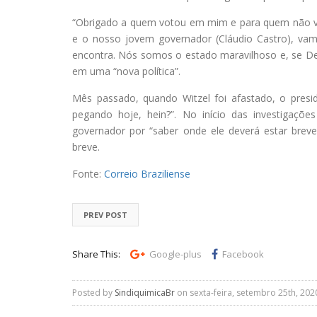
“Obrigado a quem votou em mim e para quem não v
e o nosso jovem governador (Cláudio Castro), vamo
encontra. Nós somos o estado maravilhoso e, se Deus
em uma “nova política”.
Mês passado, quando Witzel foi afastado, o presid
pegando hoje, hein?”. No início das investigaçõ
governador por “saber onde ele deverá estar brev
breve.
Fonte:
Correio Braziliense
PREV POST
Share This:
Google-plus
Facebook
Posted by
SindiquimicaBr
on sexta-feira, setembro 25th, 202