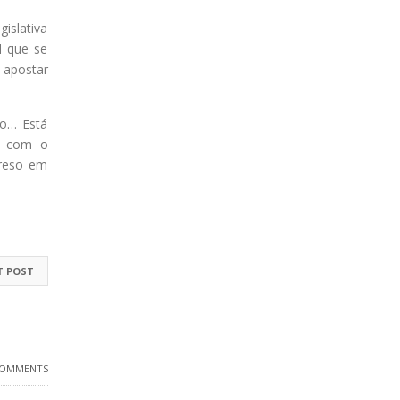
islativa
l que se
a apostar
do… Está
ar com o
preso em
T POST
COMMENTS