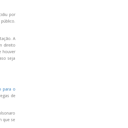
idiu por
público.
tação. A
m direito
se houver
caso seja
o para o
regas de
olsonaro
m que se