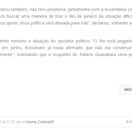
otou também, não tem problema. Juntamente com a Assembleia Leg
s buscar uma maneira de tirar o Rio de Janeiro da situação difíci
 quiser, essa política será deixada para trás”, declarou, voltando 
ente ironizou a situação do opositor político. “O Rio está pegan
es em junho, Bolsonaro já havia afirmado que não iria convers
emente”, insinuando que o ocupante do Palácio Guanabara seria 
NEX
0 at 11:27 am in
Home_Coluna03
0 