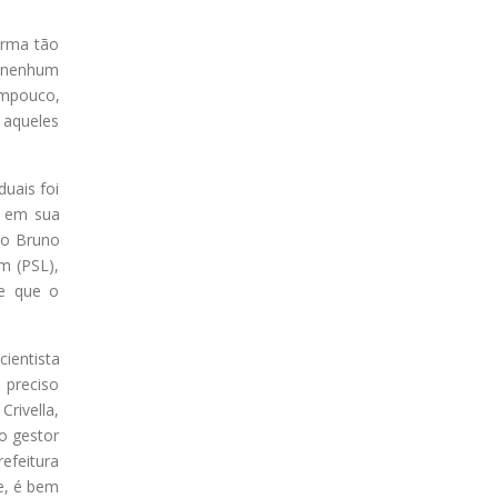
forma tão
e nenhum
ampouco,
, aqueles
duais foi
e em sua
mo Bruno
m (PSL),
se que o
cientista
 preciso
rivella,
o gestor
refeitura
e, é bem