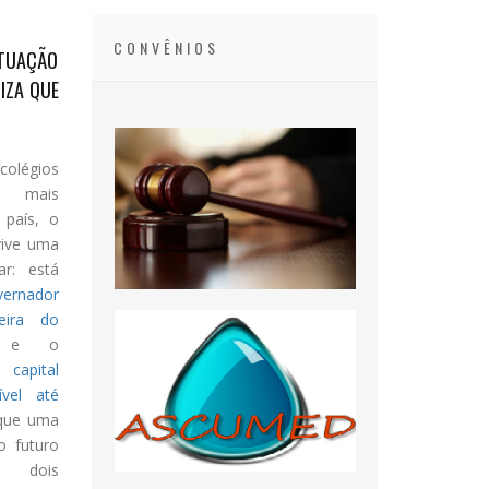
CONVÊNIOS
ITUAÇÃO
IZA QUE
légios
s mais
 país, o
vive uma
ar: está
ernador
eira do
e o
capital
ível até
 que uma
 o futuro
s dois