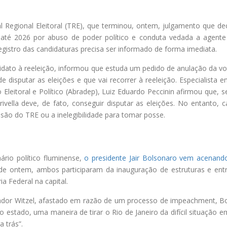
l Regional Eleitoral (TRE), que terminou, ontem, julgamento que dec
l até 2026 por abuso de poder político e conduta vedada a agente 
registro das candidaturas precisa ser informado de forma imediata.
didato à reeleição, informou que estuda um pedido de anulação da vo
 disputar as eleições e que vai recorrer à reeleição. Especialista e
 Eleitoral e Político (Abradep), Luiz Eduardo Peccinin afirmou que, 
Crivella deve, de fato, conseguir disputar as eleições. No entanto, 
isão do TRE ou a inelegibilidade para tomar posse.
rio político fluminense,
o presidente Jair Bolsonaro vem acenand
 de ontem, ambos participaram da inauguração de estruturas e ent
a Federal na capital.
nador Witzel, afastado em razão de um processo de impeachment, B
estado, uma maneira de tirar o Rio de Janeiro da difícil situação e
a trás”.