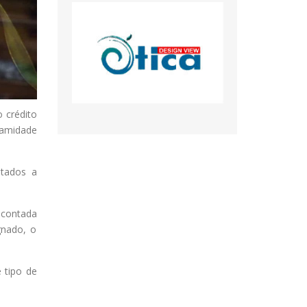
 crédito
lamidade
ntados a
scontada
gnado, o
 tipo de