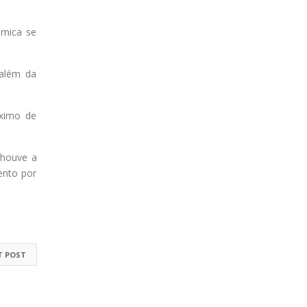
ômica se
 além da
ximo de
 houve a
ento por
T POST