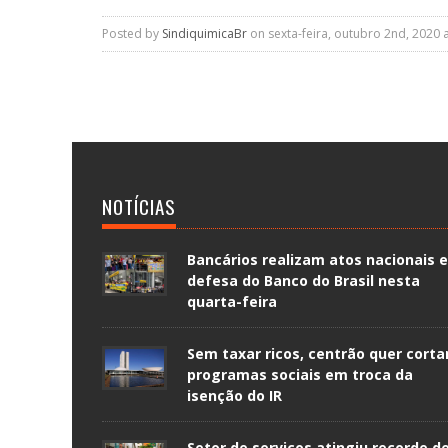
Posted by
SindiquimicaBr
on sexta-feira, outubro 2nd, 2020 
NOTÍCIAS
Bancários realizam atos nacionais 
defesa do Banco do Brasil nesta
quarta-feira
Sem taxar ricos, centrão quer corta
programas sociais em troca da
isenção do IR
Setor de serviços atingiu recorde d