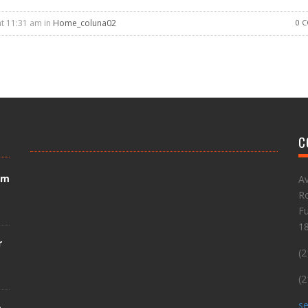
at 11:31 am in
Home_coluna02
0 
C
em
Av
Ro
Fu
1
r
(2
(2
se
e