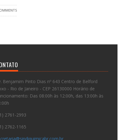
COMMENTS
ONTATO
. Benjamim Pinto Dias nº 643 Centro de Belford
xo - Rio de Janeiro - CEP 26130000 Horário de
ncionamento: Das 08:00h às 12:00h, das 13:00h às
8:00h
1) 2761-2993
1) 2762-1165
cretaria@sindiquimicabr.com.br