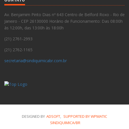
Av. Benjamim Pinto Dias nº 643 Centro de Belford Roxo - Rio de
Janeiro - CEP 26130000 Horário de Funcionamento: Das 08:00h
às 12:00h, das 13:00h às 18:00h
(21) 2761-2993
(21) 2762-1165
secretaria@sindiquimicabr.com.br
DESIGNED BY
ADSOFT
,
SUPPORTED BY WPMATIC
SINDIQUIMICA/BR