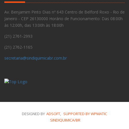
Av. Benjamim Pinto Dias nº 643 Centro de Belford Roxo - Rio de
Janeiro - CEP 26130000 Horário de Funcionamento: Das 08:00h
às 12:00h, das 13:00h às 18:00h
(21) 2761-2993
(21) 2762-1165
secretaria@sindiquimicabr.com.br
DESIGNED BY
ADSOFT
,
SUPPORTED BY WPMATIC
SINDIQUIMICA/BR