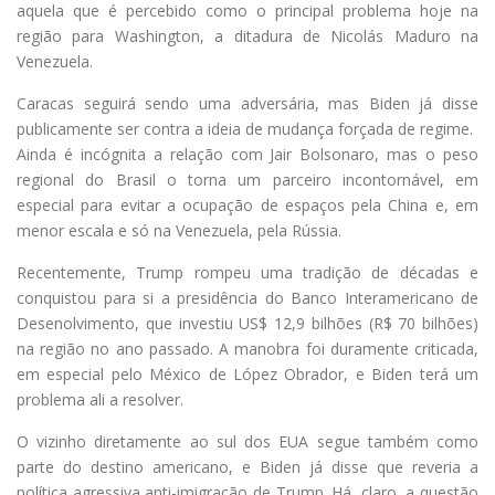
aquela que é percebido como o principal problema hoje na
região para Washington, a ditadura de Nicolás Maduro na
Venezuela.
Caracas seguirá sendo uma adversária, mas Biden já disse
publicamente ser contra a ideia de mudança forçada de regime.
Ainda é incógnita a relação com Jair Bolsonaro, mas o peso
regional do Brasil o torna um parceiro incontornável, em
especial para evitar a ocupação de espaços pela China e, em
menor escala e só na Venezuela, pela Rússia.
Recentemente, Trump rompeu uma tradição de décadas e
conquistou para si a presidência do Banco Interamericano de
Desenolvimento, que investiu US$ 12,9 bilhões (R$ 70 bilhões)
na região no ano passado. A manobra foi duramente criticada,
em especial pelo México de López Obrador, e Biden terá um
problema ali a resolver.
O vizinho diretamente ao sul dos EUA segue também como
parte do destino americano, e Biden já disse que reveria a
política agressiva anti-imigração de Trump. Há, claro, a questão