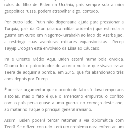
rolos do filho de Biden na Ucrânia, país sempre sob a mira
geopolítica russa, podem atrapalhar algo, contudo.
Por outro lado, Putin não dispensaria ajuda para pressionar a
Turquia, país da Otan (aliança militar ocidental) que estimula a
guerra em curso em Nagorno-Karabakh ao lado do Azerbaijão,
a restringir suas aventuras militares expansionistas –Recep
Tayyip Erdogan está envolvido da Líbia ao Cáucaso.
Irã e Oriente Médio Aqui, Biden estará numa bola dividida.
Obama foi o patrocinador do acordo nuclear que visava evitar
Teerã de adquirir a bomba, em 2015, que foi abandonado três
anos depois por Trump.
É possível argumentar que o acordo de fato só dava tempo aos
aiatolás, mas o fato é que o americano empurrou o conflito
com o país persa quase a uma guerra, no começo deste ano,
ao matar no Iraque o principal general iraniano.
Assim, Biden poderá tentar retomar a via diplomática com
Teerã. Se o fizer, contudo, terá um problema para enfrentar: um