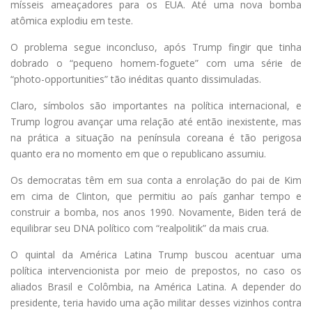
mísseis ameaçadores para os EUA. Até uma nova bomba
atômica explodiu em teste.
O problema segue inconcluso, após Trump fingir que tinha
dobrado o “pequeno homem-foguete” com uma série de
“photo-opportunities” tão inéditas quanto dissimuladas.
Claro, símbolos são importantes na política internacional, e
Trump logrou avançar uma relação até então inexistente, mas
na prática a situação na península coreana é tão perigosa
quanto era no momento em que o republicano assumiu.
Os democratas têm em sua conta a enrolação do pai de Kim
em cima de Clinton, que permitiu ao país ganhar tempo e
construir a bomba, nos anos 1990. Novamente, Biden terá de
equilibrar seu DNA político com “realpolitik” da mais crua.
O quintal da América Latina Trump buscou acentuar uma
política intervencionista por meio de prepostos, no caso os
aliados Brasil e Colômbia, na América Latina. A depender do
presidente, teria havido uma ação militar desses vizinhos contra