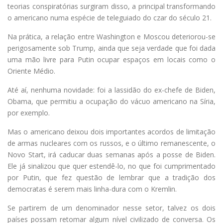
teorias conspiratórias surgiram disso, a principal transformando
o americano numa espécie de teleguiado do czar do século 21.
Na prática, a relação entre Washington e Moscou deteriorou-se
perigosamente sob Trump, ainda que seja verdade que foi dada
uma mão livre para Putin ocupar espaços em locais como o
Oriente Médio.
Até aí, nenhuma novidade: foi a lassidão do ex-chefe de Biden,
Obama, que permitiu a ocupação do vácuo americano na Síria,
por exemplo.
Mas o americano deixou dois importantes acordos de limitação
de armas nucleares com os russos, e o último remanescente, o
Novo Start, irá caducar duas semanas após a posse de Biden.
Ele já sinalizou que quer estendê-lo, no que foi cumprimentado
por Putin, que fez questão de lembrar que a tradição dos
democratas é serem mais linha-dura com o Kremlin.
Se partirem de um denominador nesse setor, talvez os dois
países possam retomar algum nível civilizado de conversa. Os