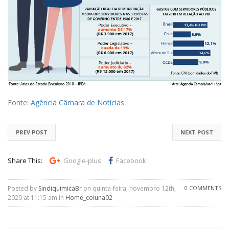
Fonte:
Agência Câmara de Notícias
PREV POST
NEXT POST
Share This:
Google-plus
Facebook
Posted by
SindiquimicaBr
on quinta-feira, novembro 12th,
0 COMMENTS
2020 at 11:15 am in
Home_coluna02