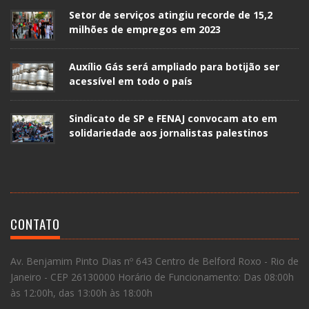
Setor de serviços atingiu recorde de 15,2
milhões de empregos em 2023
Auxílio Gás será ampliado para botijão ser
acessível em todo o país
Sindicato de SP e FENAJ convocam ato em
solidariedade aos jornalistas palestinos
CONTATO
Av. Benjamim Pinto Dias nº 643 Centro de Belford Roxo - Rio de
Janeiro - CEP 26130000 Horário de Funcionamento: Das 08:00h
às 12:00h, das 13:00h às 18:00h