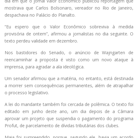
dia em que o jornal Valor Econômico publicou reportagem que
mostrava que Carlos Bolsonaro, vereador no Rio de Janeiro,
despachava no Palácio do Planalto.
“Eu espero que o Valor Econômico sobreviva à medida
provisória de ontem”, afirmou a jornalistas no dia seguinte. O
texto perdeu validade em dezembro.
Nos bastidores do Senado, o anúncio de Wajngarten de
reencaminhar a proposta é visto como um novo ataque à
imprensa, para agradar a ala ideológica.
Um senador afirmou que a matéria, no entanto, está destinada
a morrer sem consequências permanentes, além de atrapalhar
o processo legislativo.
A lei do mandante também foi cercada de polêmica. O texto foi
editado em junho deste ano, um dia depois de a Câmara
aprovar um projeto que suspendia o pagamento do programa
Profut, de parcelamento de dívidas tributárias dos clubes.
Maia foi surpreendido, porque, segundo ele, havia um acordo