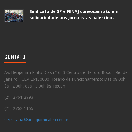
Sindicato de SP e FENAJ convocam ato em
solidariedade aos jornalistas palestinos
CONTATO
Av. Benjamim Pinto Dias nº 643 Centro de Belford Roxo - Rio de
Janeiro - CEP 26130000 Horário de Funcionamento: Das 08:00h
às 12:00h, das 13:00h às 18:00h
(21) 2761-2993
(21) 2762-1165
secretaria@sindiquimicabr.com.br