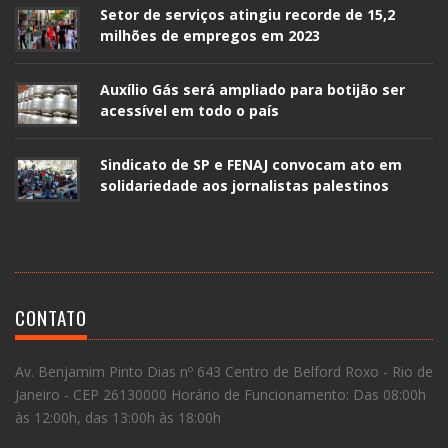
Setor de serviços atingiu recorde de 15,2
milhões de empregos em 2023
Auxílio Gás será ampliado para botijão ser
acessível em todo o país
Sindicato de SP e FENAJ convocam ato em
solidariedade aos jornalistas palestinos
CONTATO
Av. Benjamim Pinto Dias nº 643 Centro de Belford Roxo - Rio de
Janeiro - CEP 26130000 Horário de Funcionamento: Das 08:00h
às 12:00h, das 13:00h às 18:00h