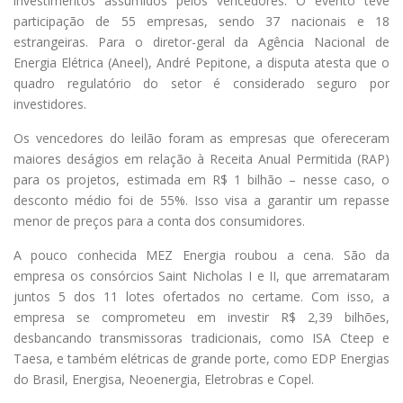
investimentos assumidos pelos vencedores. O evento teve
participação de 55 empresas, sendo 37 nacionais e 18
estrangeiras. Para o diretor-geral da Agência Nacional de
Energia Elétrica (Aneel), André Pepitone, a disputa atesta que o
quadro regulatório do setor é considerado seguro por
investidores.
Os vencedores do leilão foram as empresas que ofereceram
maiores deságios em relação à Receita Anual Permitida (RAP)
para os projetos, estimada em R$ 1 bilhão – nesse caso, o
desconto médio foi de 55%. Isso visa a garantir um repasse
menor de preços para a conta dos consumidores.
A pouco conhecida MEZ Energia roubou a cena. São da
empresa os consórcios Saint Nicholas I e II, que arremataram
juntos 5 dos 11 lotes ofertados no certame. Com isso, a
empresa se comprometeu em investir R$ 2,39 bilhões,
desbancando transmissoras tradicionais, como ISA Cteep e
Taesa, e também elétricas de grande porte, como EDP Energias
do Brasil, Energisa, Neoenergia, Eletrobras e Copel.