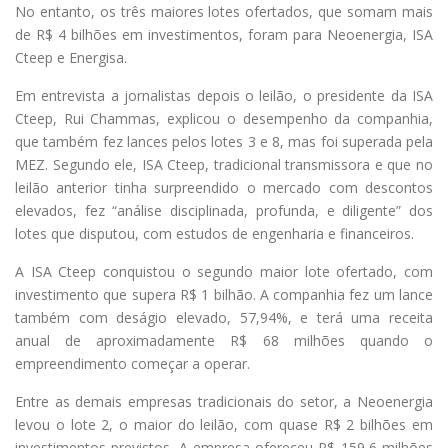
No entanto, os três maiores lotes ofertados, que somam mais
de R$ 4 bilhões em investimentos, foram para Neoenergia, ISA
Cteep e Energisa.
Em entrevista a jornalistas depois o leilão, o presidente da ISA
Cteep, Rui Chammas, explicou o desempenho da companhia,
que também fez lances pelos lotes 3 e 8, mas foi superada pela
MEZ. Segundo ele, ISA Cteep, tradicional transmissora e que no
leilão anterior tinha surpreendido o mercado com descontos
elevados, fez “análise disciplinada, profunda, e diligente” dos
lotes que disputou, com estudos de engenharia e financeiros.
A ISA Cteep conquistou o segundo maior lote ofertado, com
investimento que supera R$ 1 bilhão. A companhia fez um lance
também com deságio elevado, 57,94%, e terá uma receita
anual de aproximadamente R$ 68 milhões quando o
empreendimento começar a operar.
Entre as demais empresas tradicionais do setor, a Neoenergia
levou o lote 2, o maior do leilão, com quase R$ 2 bilhões em
investimentos previstos. A empresa ofereceu R$ 159,6 milhões