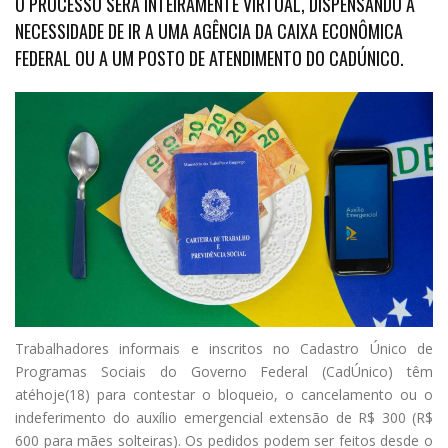
O PROCESSO SERÁ INTEIRAMENTE VIRTUAL, DISPENSANDO A
NECESSIDADE DE IR A UMA AGÊNCIA DA CAIXA ECONÔMICA
FEDERAL OU A UM POSTO DE ATENDIMENTO DO CADÚNICO.
T
rabalhadores informais e inscritos no Cadastro Único de
Programas Sociais do Governo Federal (CadÚnico) têm
atéhoje(18) para contestar o bloqueio, o cancelamento ou o
indeferimento do auxílio emergencial extensão de R$ 300 (R$
600 para mães solteiras). Os pedidos podem ser feitos desde o