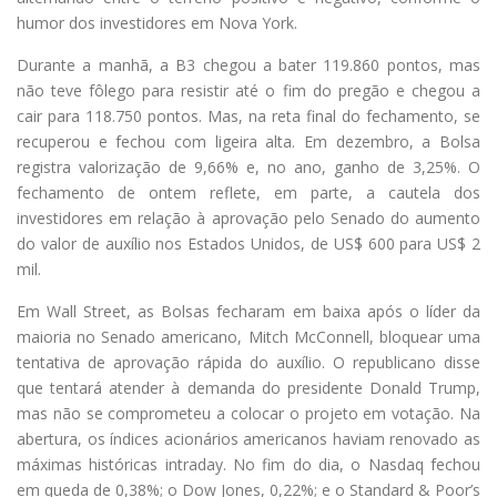
humor dos investidores em Nova York.
Durante a manhã, a B3 chegou a bater 119.860 pontos, mas
não teve fôlego para resistir até o fim do pregão e chegou a
cair para 118.750 pontos. Mas, na reta final do fechamento, se
recuperou e fechou com ligeira alta. Em dezembro, a Bolsa
registra valorização de 9,66% e, no ano, ganho de 3,25%. O
fechamento de ontem reflete, em parte, a cautela dos
investidores em relação à aprovação pelo Senado do aumento
do valor de auxílio nos Estados Unidos, de US$ 600 para US$ 2
mil.
Em Wall Street, as Bolsas fecharam em baixa após o líder da
maioria no Senado americano, Mitch McConnell, bloquear uma
tentativa de aprovação rápida do auxílio. O republicano disse
que tentará atender à demanda do presidente Donald Trump,
mas não se comprometeu a colocar o projeto em votação. Na
abertura, os índices acionários americanos haviam renovado as
máximas históricas intraday. No fim do dia, o Nasdaq fechou
em queda de 0,38%; o Dow Jones, 0,22%; e o Standard & Poor’s