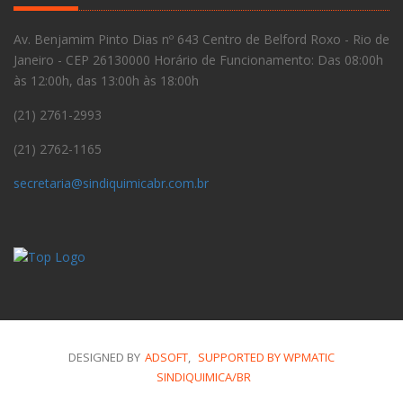
Av. Benjamim Pinto Dias nº 643 Centro de Belford Roxo - Rio de
Janeiro - CEP 26130000 Horário de Funcionamento: Das 08:00h
às 12:00h, das 13:00h às 18:00h
(21) 2761-2993
(21) 2762-1165
secretaria@sindiquimicabr.com.br
DESIGNED BY
ADSOFT
,
SUPPORTED BY WPMATIC
SINDIQUIMICA/BR