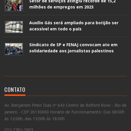
Setor de serviços atingiu recorde de 15,2
milhões de empregos em 2023
Auxílio Gás será ampliado para botijão ser
acessível em todo o país
Sindicato de SP e FENAJ convocam ato em
solidariedade aos jornalistas palestinos
CONTATO
Av. Benjamim Pinto Dias nº 643 Centro de Belford Roxo - Rio de
Janeiro - CEP 26130000 Horário de Funcionamento: Das 08:00h
às 12:00h, das 13:00h às 18:00h
(21) 2761-2993