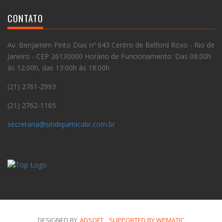
CONTATO
Av. Benjamim Pinto Dias nº 643 Centro de Belford Roxo - Rio de
Janeiro - CEP 26130000 Horário de Funcionamento: Das 08:00h
às 12:00h, das 13:00h às 18:00h
(21) 2761-2993
(21) 2762-1165
secretaria@sindiquimicabr.com.br
DESIGNED BY
ADSOFT
,
SUPPORTED BY WPMATIC