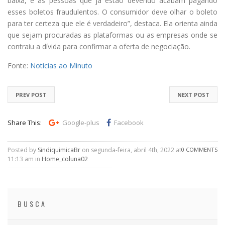
baixa, e as pessoas que já estão devendo acabam pagando
esses boletos fraudulentos. O consumidor deve olhar o boleto
para ter certeza que ele é verdadeiro”, destaca. Ela orienta ainda
que sejam procuradas as plataformas ou as empresas onde se
contraiu a dívida para confirmar a oferta de negociação.
Fonte:
Notícias ao Minuto
PREV POST
NEXT POST
Share This:
Google-plus
Facebook
Posted by
SindiquimicaBr
on segunda-feira, abril 4th, 2022 at
0 COMMENTS
11:13 am in
Home_coluna02
BUSCA