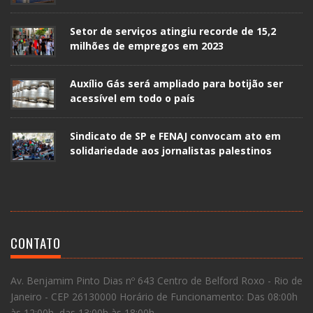
Setor de serviços atingiu recorde de 15,2
milhões de empregos em 2023
Auxílio Gás será ampliado para botijão ser
acessível em todo o país
Sindicato de SP e FENAJ convocam ato em
solidariedade aos jornalistas palestinos
CONTATO
Av. Benjamim Pinto Dias nº 643 Centro de Belford Roxo - Rio de
Janeiro - CEP 26130000 Horário de Funcionamento: Das 08:00h
às 12:00h, das 13:00h às 18:00h