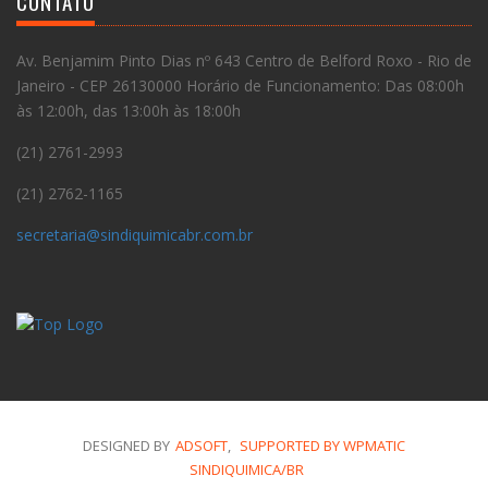
CONTATO
Av. Benjamim Pinto Dias nº 643 Centro de Belford Roxo - Rio de
Janeiro - CEP 26130000 Horário de Funcionamento: Das 08:00h
às 12:00h, das 13:00h às 18:00h
(21) 2761-2993
(21) 2762-1165
secretaria@sindiquimicabr.com.br
DESIGNED BY
ADSOFT
,
SUPPORTED BY WPMATIC
SINDIQUIMICA/BR