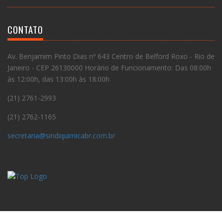
CONTATO
Av. Benjamim Pinto Dias nº 643 Centro de Belford Roxo - Rio de
Janeiro - CEP 26130000 Horário de Funcionamento: Das 08:00h
às 12:00h, das 13:00h às 18:00h
(21) 2761-2993
(21) 2762-1165
secretaria@sindiquimicabr.com.br