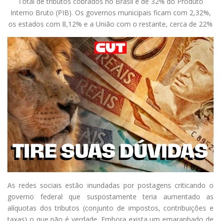
Total de tributos cobrados no Brasil é de 32% do Produto
Interno Bruto (PIB). Os governos municipais ficam com 2,32%,
os estados com 8,12% e a União com o restante, cerca de 22%
As redes sociais estão inundadas por postagens criticando o
governo federal que suspostamente teria aumentado as
alíquotas dos tributos (conjunto de impostos, contribuições e
taxas) o que não é verdade. Embora exista um emaranhado de