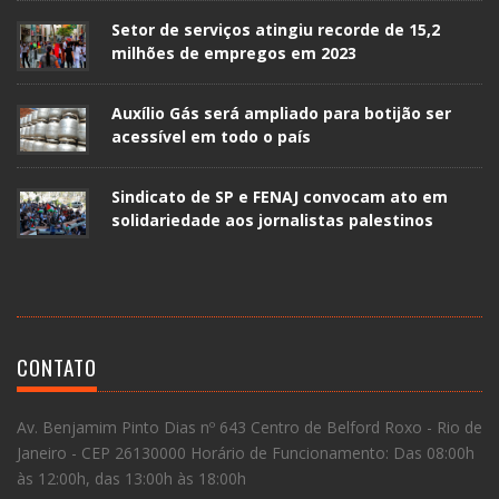
Setor de serviços atingiu recorde de 15,2
milhões de empregos em 2023
Auxílio Gás será ampliado para botijão ser
acessível em todo o país
Sindicato de SP e FENAJ convocam ato em
solidariedade aos jornalistas palestinos
CONTATO
Av. Benjamim Pinto Dias nº 643 Centro de Belford Roxo - Rio de
Janeiro - CEP 26130000 Horário de Funcionamento: Das 08:00h
às 12:00h, das 13:00h às 18:00h