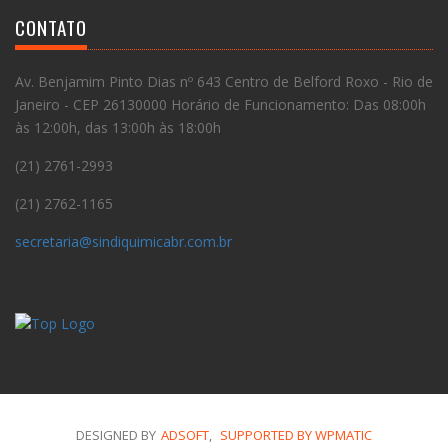
CONTATO
Av. Benjamim Pinto Dias nº 643 Centro de Belford Roxo - Rio de
Janeiro - CEP 26130000 Horário de Funcionamento: Das 08:00h
às 12:00h, das 13:00h às 18:00h
(21) 2761-2993
(21) 2762-1165
secretaria@sindiquimicabr.com.br
DESIGNED BY
ADSOFT
,
SUPPORTED BY WPMATIC