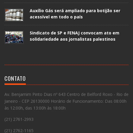
Auxílio Gás será ampliado para botijão ser
acessível em todo o país
Sindicato de SP e FENAJ convocam ato em
solidariedade aos jornalistas palestinos
CONTATO
Av. Benjamim Pinto Dias nº 643 Centro de Belford Roxo - Rio de
Janeiro - CEP 26130000 Horário de Funcionamento: Das 08:00h
às 12:00h, das 13:00h às 18:00h
(21) 2761-2993
(21) 2762-1165