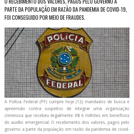
O RECEBIMENTO DOS VALORES, PAGOS PELO GOVERNO A
PARTE DA POPULAÇÃO EM RAZÃO DA PANDEMIA DE COVID-19,
FOI CONSEGUIDO POR MEIO DE FRAUDES.
A
Polícia Federal (PF) cumpre
hoje
(12) mandados de busca e
apreensão contra suspeitos de integrar uma organização
criminosa que recebeu ilegalmente R$ 6 milhões em benefícios
do auxílio emergencial. O recebimento dos valores, pagos pelo
governo a parte da população em razão da pandemia de covid-